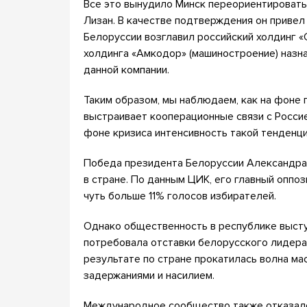
Все это вынудило Минск переориентировать
Лизан. В качестве подтверждения он привел
Белоруссии возглавил российский холдинг «
холдинга «Амкодор» (машиностроение) назн
данной компании.
Таким образом, мы наблюдаем, как на фоне
выстраивает кооперационные связи с Россие
фоне кризиса интенсивность такой тенденци
Победа президента Белоруссии Александра 
в стране. По данным ЦИК, его главный оппо
чуть больше 11% голосов избирателей.
Однако общественность в республике высту
потребовала отставки белорусского лидера 
результате по стране прокатилась волна мас
задержаниями и насилием.
Международное сообщество также отказало