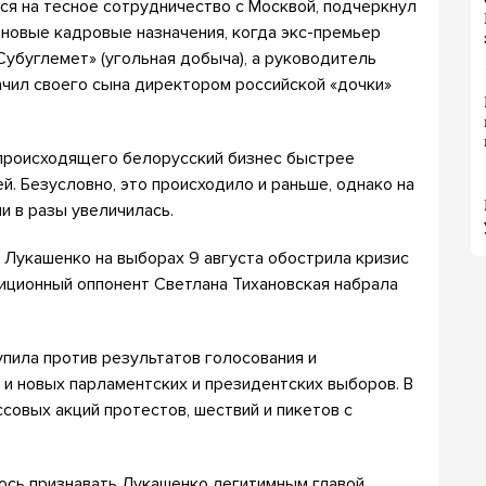
ся на тесное сотрудничество с Москвой, подчеркнул
 новые кадровые назначения, когда экс-премьер
Субуглемет» (угольная добыча), а руководитель
ачил своего сына директором российской «дочки»
 происходящего белорусский бизнес быстрее
й. Безусловно, это происходило и раньше, однако на
и в разы увеличилась.
Лукашенко на выборах 9 августа обострила кризис
зиционный оппонент Светлана Тихановская набрала
пила против результатов голосования и
и новых парламентских и президентских выборов. В
совых акций протестов, шествий и пикетов с
сь признавать Лукашенко легитимным главой