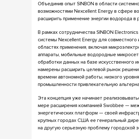
Объединив опыт SINBON в области системно
возможностями Nexcellent Energy в сфере в
расширить применение энергии водорода в 
В рамках сотрудничества SINBON Electronic
системы Nexcellent Energy для совместного
областях применения, включая микроэлект
аппараты, мобильные водородные микросет
обработки данных на базе искусственного и
намерены расширить целевой рынок решени
времени автономной работы, низкого уровня
промышленности привлекательную альтерна
Эта концепция уже начинает реализовывать
мере расширения компанией Swobbee — ме
энергетических платформ — своей инфрастр
крупных городах США ее генеральный дирек
на другую серьезную проблему городской э