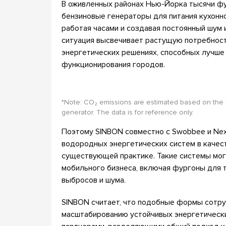
В оживленных районах Нью-Йорка тысячи фу
бензиновые генераторы для питания кухонн
работая часами и создавая постоянный шум 
ситуация высвечивает растущую потребнос
энергетических решениях, способных лучше
функционирования городов.
*Note: CO₂ emissions are estimated based on the 
generator. The data is for reference only.
Поэтому SINBON совместно с Swobbee и Nex
водородных энергетических систем в качес
существующей практике. Такие системы мог
мобильного бизнеса, включая фургоны для 
выбросов и шума.
SINBON считает, что подобные формы сотру
масштабированию устойчивых энергетически