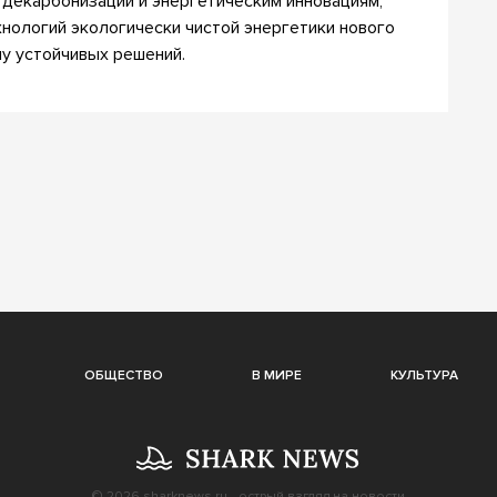
декарбонизации и энергетическим инновациям,
нологий экологически чистой энергетики нового
му устойчивых решений.
ОБЩЕСТВО
В МИРЕ
КУЛЬТУРА
© 2026
sharknews.ru
- острый взгляд на новости