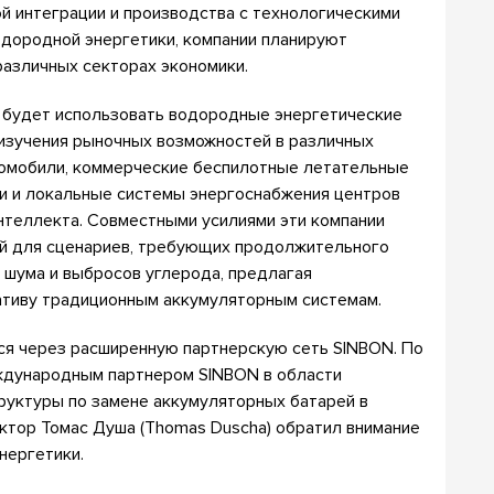
й интеграции и производства с технологическими
одородной энергетики, компании планируют
различных секторах экономики.
s будет использовать водородные энергетические
 изучения рыночных возможностей в различных
ромобили, коммерческие беспилотные летательные
и и локальные системы энергоснабжения центров
нтеллекта. Совместными усилиями эти компании
й для сценариев, требующих продолжительного
 шума и выбросов углерода, предлагая
тиву традиционным аккумуляторным системам.
ся через расширенную партнерскую сеть SINBON. По
ждународным партнером SINBON в области
уктуры по замене аккумуляторных батарей в
тор Томас Душа (Thomas Duscha) обратил внимание
нергетики.