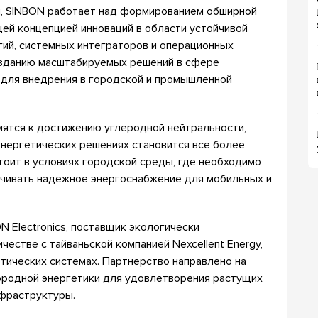
и, SINBON работает над формированием обширной
ей концепцией инноваций в области устойчивой
гий, системных интеграторов и операционных
озданию масштабируемых решений в сфере
х для внедрения в городской и промышленной
мятся к достижению углеродной нейтральности,
энергетических решениях становится все более
тоит в условиях городской среды, где необходимо
чивать надежное энергоснабжение для мобильных и
N Electronics, поставщик экологически
естве с тайваньской компанией Nexcellent Energy,
ических системах. Партнерство направлено на
ородной энергетики для удовлетворения растущих
нфраструктуры.