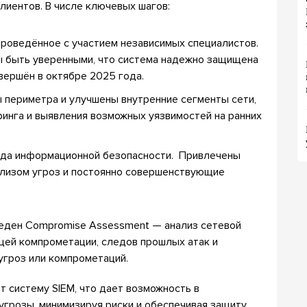
иентов. В числе ключевых шагов:
проведённое с участием независимых специалистов.
ы быть уверенными, что система надежно защищена
вершён в октябре 2025 года.
 периметра и улучшены внутренние сегменты сети,
инга и выявления возможных уязвимостей на ранних
анда информационной безопасности. Привлечены
лизом угроз и постоянно совершенствующие
веден Compromise Assessment — анализ сетевой
щей компрометации, следов прошлых атак и
угроз или компрометаций.
ет систему SIEM, что дает возможность в
грозы, минимизируя риски и обеспечивая защиту