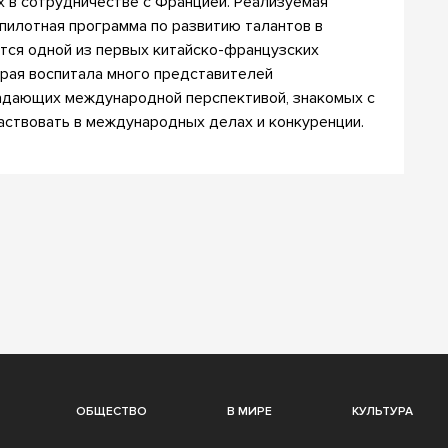
 в сотрудничестве с Францией. Реализуемая
илотная программа по развитию талантов в
тся одной из первых китайско-французских
орая воспитала много представителей
адающих международной перспективой, знакомых с
аствовать в международных делах и конкуренции.
ОБЩЕСТВО
В МИРЕ
КУЛЬТУРА