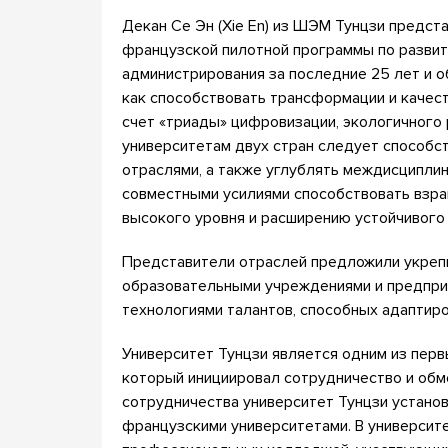
Декан Се Эн (Xie En) из ШЭМ Тунцзи предст
французской пилотной программы по развит
администрирования за последние 25 лет и о
как способствовать трансформации и качес
счет «триады» цифровизации, экологичного 
университетам двух стран следует способст
отраслями, а также углублять междисципли
совместными усилиями способствовать взр
высокого уровня и расширению устойчивого 
Представители отраслей предложили укреп
образовательными учреждениями и предпри
технологиями талантов, способных адаптиро
Университет Тунцзи является одним из перв
который инициировал сотрудничество и обме
сотрудничества университет Тунцзи устано
французскими университетами. В университ