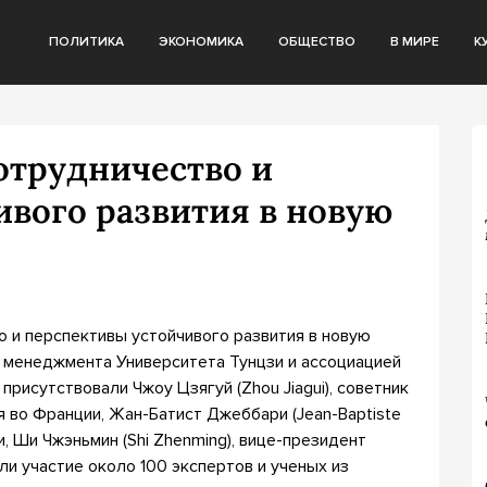
ПОЛИТИКА
ЭКОНОМИКА
ОБЩЕСТВО
В МИРЕ
К
отрудничество и
ивого развития в новую
 и перспективы устойчивого развития в новую
и менеджмента Университета Тунцзи и ассоциацией
 присутствовали Чжоу Цзягуй (Zhou Jiagui), советник
 во Франции, Жан-Батист Джеббари (Jean-Baptiste
и, Ши Чжэньмин (Shi Zhenming), вице-президент
ли участие около 100 экспертов и ученых из