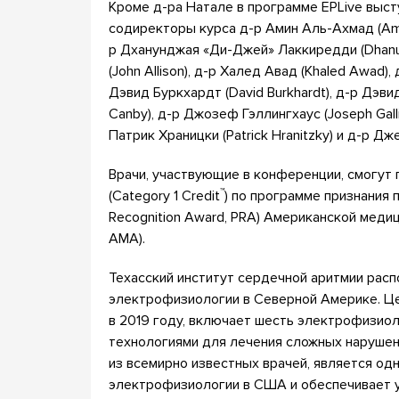
Кроме д-ра Натале в программе EPLive выст
содиректоры курса д-р Амин Аль-Ахмад (Amin
р Дханунджая «Ди-Джей» Лаккиредди (Dhanun
(John Allison), д-р Халед Авад (Khaled Awad)
Дэвид Буркхардт (David Burkhardt), д-р Дэвид
Canby), д-р Джозеф Гэллингхаус (Joseph Gall
Патрик Храницки (Patrick Hranitzky) и д-р Дж
Врачи, участвующие в конференции, смогут 
™
(Category 1 Credit
) по программе признания 
Recognition Award, PRA) Американской медици
AMA).
Техасский институт сердечной аритмии рас
электрофизиологии в Северной Америке. Ц
в 2019 году, включает шесть электрофизио
технологиями для лечения сложных нарушен
из всемирно известных врачей, является од
электрофизиологии в США и обеспечивает ун