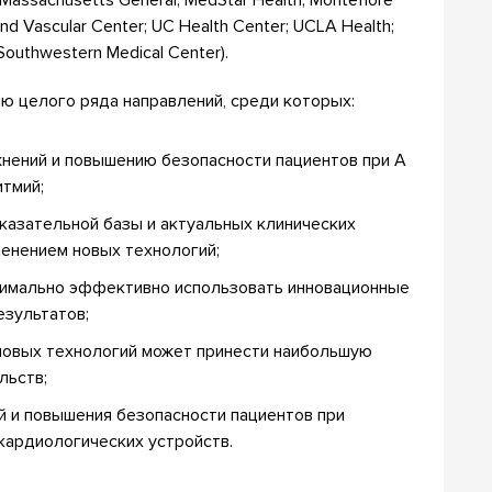
; Massachusetts General; MedStar Health; Montefiore
t and Vascular Center; UC Health Center; UCLA Health;
s Southwestern Medical Center).
 целого ряда направлений, среди которых:
нений и повышению безопасности пациентов при A
итмий;
казательной базы и актуальных клинических
енением новых технологий;
симально эффективно использовать инновационные
езультатов;
 новых технологий может принести наибольшую
льств;
 и повышения безопасности пациентов при
кардиологических устройств.