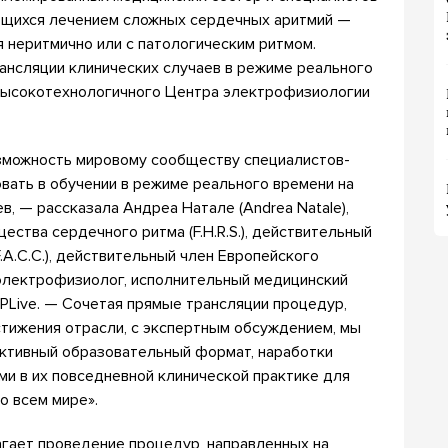
ющихся лечением сложных сердечных аритмий —
 неритмично или с патологическим ритмом.
ансляции клинических случаев в режиме реального
 высокотехнологичного Центра электрофизиологии
зможность мировому сообществу специалистов-
вать в обучении в режиме реального времени на
, — рассказала Андреа Натале (Andrea Natale),
ства сердечного ритма (F.H.R.S.), действительный
.A.C.C.), действительный член Европейского
г-электрофизиолог, исполнительный медицинский
PLive. — Сочетая прямые трансляции процедур,
ижения отрасли, с экспертным обсуждением, мы
ктивный образовательный формат, наработки
ми в их повседневной клинической практике для
о всем мире».
гает проведение процедур, направленных на