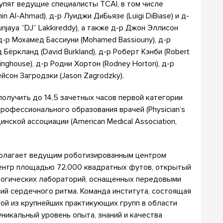
упят ведущие специалисты TCAI, в том числе
 Al-Ahmad), д-р Луиджи ДиБьязе (Luigi DiBiase) и д-
jaya “DJ” Lakkireddy), а также д-р Джон Эллисон
, д-р Мохамед Бассиуни (Mohamed Bassiouny), д-р
 Бёркланд (David Burkland), д-р Роберт Кэнби (Robert
inghouse), д-р Родни Хортон (Rodney Horton), д-р
ейсон Загродзки (Jason Zagrodzky).
получить до 14,5 зачетных часов первой категории
профессионального образования врачей (Physician’s
нской ассоциации (American Medical Association,
полагает ведущим роботизированным центром
ентр площадью 72.000 квадратных футов, открытый
логических лабораторий, оснащенных передовыми
ий сердечного ритма. Команда института, состоящая
ной из крупнейших практикующих групп в области
икальный уровень опыта, знаний и качества