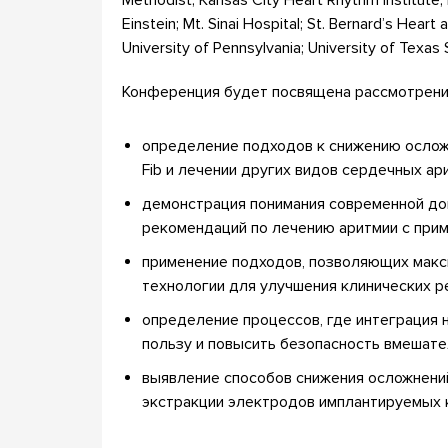
Methodist; Kansas City Heart Rhythm Institute
Einstein; Mt. Sinai Hospital; St. Bernard’s Hear
University of Pennsylvania; University of Texa
Конференция будет посвящена рассмотрению
определение подходов к снижению ослож
Fib и лечении других видов сердечных ар
демонстрация понимания современной до
рекомендаций по лечению аритмии с прим
применение подходов, позволяющих мак
технологии для улучшения клинических р
определение процессов, где интеграция
пользу и повысить безопасность вмешате
выявление способов снижения осложнений
экстракции электродов имплантируемых 