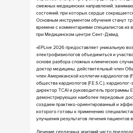
смежных медицинских направлений, занима
состояний, при которых сердце сокращается
Основным инструментом обучения станут тр
времени с комментариями специалистов из
при Медицинском центре Сент-Дэвид.
«EPLive 2026 предоставляет уникальную во
электрофизиологов объединиться и участво
основе разбора сложных клинических случаев
доктор медицины, действительный член Обще
член Американской коллегии кардиологов (F
общества кардиологов (F.E.S.C.), кардиоло
директор TCAI и руководитель программы E
демонстрирующих наиболее передовые дост
создаем практико-ориентированный и эффе
которого готовы к применению специалиста
улучшения результатов лечения пациентов в
Лечение сердечных аритмий часто предпола