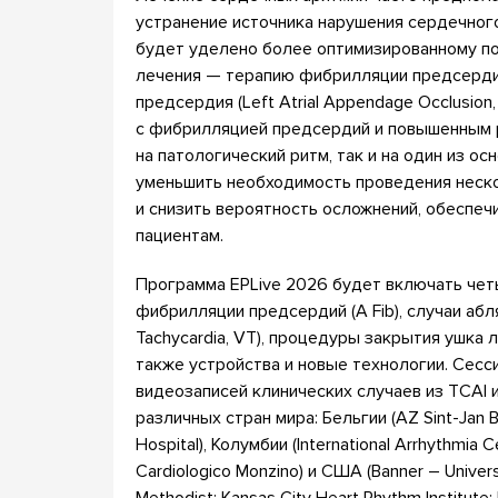
устранение источника нарушения сердечного
будет уделено более оптимизированному по
лечения — терапию фибрилляции предсердий (A
предсердия (Left Atrial Appendage Occlusio
с фибрилляцией предсердий и повышенным 
на патологический ритм, так и на один из о
уменьшить необходимость проведения неско
и снизить вероятность осложнений, обеспе
пациентам.
Программа EPLive 2026 будет включать четы
фибрилляции предсердий (A Fib), случаи абл
Tachycardia, VT), процедуры закрытия ушка л
также устройства и новые технологии. Сесс
видеозаписей клинических случаев из TCAI
различных стран мира: Бельгии (AZ Sint-Jan B
Hospital), Колумбии (International Arrhythmia C
Cardiologico Monzino) и США (Banner – Universi