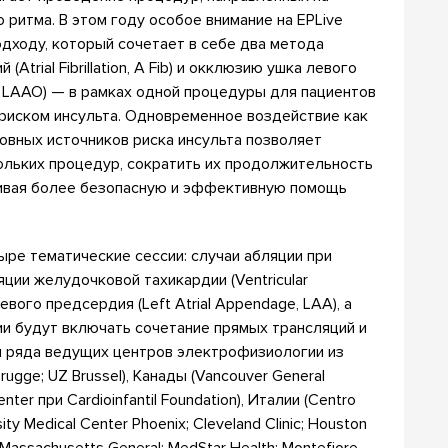
 ритма. В этом году особое внимание на EPLive
дходу, который сочетает в себе два метода
trial Fibrillation, A Fib) и окклюзию ушка левого
n, LAAO) — в рамках одной процедуры для пациентов
риском инсульта. Одновременное воздействие как
сновных источников риска инсульта позволяет
льких процедур, сократить их продолжительность
чивая более безопасную и эффективную помощь
ре тематические сессии: случаи абляции при
яции желудочковой тахикардии (Ventricular
евого предсердия (Left Atrial Appendage, LAA), а
ии будут включать сочетание прямых трансляций и
 и ряда ведущих центров электрофизиологии из
rugge; UZ Brussel), Канады (Vancouver General
enter при Cardioinfantil Foundation), Италии (Centro
ty Medical Center Phoenix; Cleveland Clinic; Houston