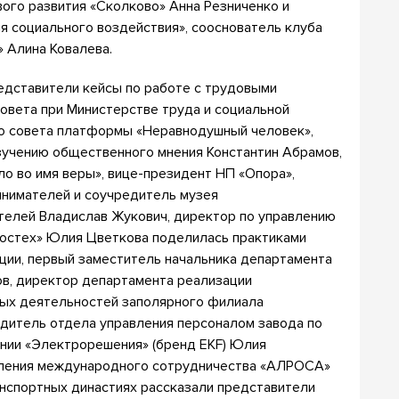
вого развития «Сколково» Анна Резниченко и
 социального воздействия», сооснователь клуба
» Алина Ковалева.
редставители кейсы по работе с трудовыми
вета при Министерстве труда и социальной
о совета платформы «Неравнодушный человек»,
зучению общественного мнения Константин Абрамов,
о во имя веры», вице-президент НП «Опора»,
нимателей и соучредитель музея
телей Владислав Жукович, директор по управлению
Ростех» Юлия Цветкова поделилась практиками
ции, первый заместитель начальника департамента
в, директор департамента реализации
ных деятельностей заполярного филиала
дитель отдела управления персоналом завода по
нии «Электрорешения» (бренд EKF) Юлия
авления международного сотрудничества «АЛРОСА»
анспортных династиях рассказали представители