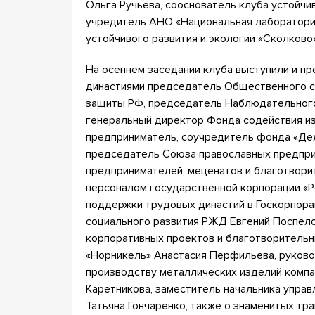
Ольга Ручьева, сооснователь клуба устойчи
учредитель AНО «Национальная лаборатория
устойчивого развития и экологии «Сколково
На осеннем заседании клуба выступили и п
династиями председатель Общественного со
защиты РФ, председатель Наблюдательног
генеральный директор Фонда содействия и
предприниматель, соучредитель фонда «Дел
председатель Союза православных предпри
предпринимателей, меценатов и благотвори
персоналом государственной корпорации «
поддержки трудовых династий в Госкорпора
социального развития РЖД Евгений Поспело
корпоративных проектов и благотворитель
«Норникель» Анастасия Перфильева, руково
производству металлических изделий компа
Каретникова, заместитель начальника упр
Татьяна Гончаренко, также о знаменитых тр