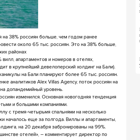
я на 38% россиян больше, чем годом ранее
овести около 65 тыс. россиян. Это на 38% больше,
ких районах
вилл, апартаментов и номеров в отелях,
одит в крупнейший девелоперский холдинг на Бали).
каникулы на Бали планируют более 65 тыс. россиян.
ке аналитиков Alex Villas Agency, поток россиян на
 на допандемийный уровень.
россиян изменился. Основная новогодняя тенденция
етьми и большими компаниями.
ллу с тремя-четырьмя спальнями на несколько
ки началось еще за полгода. Виллы и апартаменты,
олдинга, на 20 декабря забронированы на 99%.
ьшинстве отелей», – комментирует директор по