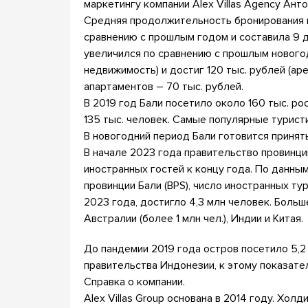
маркетингу компании Alex Villas Agency Ант
Средняя продолжительность бронирования н
сравнению с прошлым годом и составила 9 д
увеличился по сравнению с прошлым новогод
недвижимость) и достиг 120 тыс. рублей (ар
апартаментов – 70 тыс. рублей.
В 2019 год Бали посетило около 160 тыс. ро
135 тыс. человек. Самые популярные туристи
В новогодний период Бали готовится принят
В начале 2023 года правительство провинции
иностранных гостей к концу года. По данны
провинции Бали (BPS), число иностранных ту
2023 года, достигло 4,3 млн человек. Боль
Австралии (более 1 млн чел.), Индии и Китая.
До пандемии 2019 года остров посетило 5,2
правительства Индонезии, к этому показате
Справка о компании.
Alex Villas Group основана в 2014 году. Хол