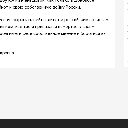
к-шоу Юлии Меньшовой. Как только в Донбассе
йкот и свою собственную войну России.
ельзя сохранить нейтралитет и российским артистам
слишком жадные и привязаны намертво к своим
обы иметь своё собственное мнение и бороться за
Украина