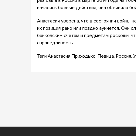
раз была в России в марте 2014 года на то
начались боевые действия, она объявила бо
Анастасия уверена, что в состоянии войны н
их позиция рано или поздно аукнется. Они 
банковским счетам и предметам роскоши, чт
справедливость.
Теги:Анастасия Приходько, Певица, Россия, 