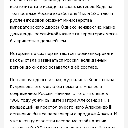
исключительно исходя из своих мотивов. Ведь на
той продаже Россия заработала 11 млн 520 тысяч
рублей (годовой бюджет министерства
императорского двора). Однако неизвестно, какие
дивиденды российской казне эта территория могла
бы принести в дальнейшем.
Историки до сих пор пытаются проанализировать,
как бы стала развиваться Россия, если данный
регион до сих пор оставался в её составе.
По словам одного из них, журналиста Константина
Кудряшова, это могло бы поменять многое в
современной России. Начиная с того, что еще в
1866 году убили бы императора Александра II, а
пришедший на престол вместо него Александр III
остановил бы все переговоры о продаже Аляски. И
уже к концу столетия население этой колонии
достигло бы 80 тысяч человек, из-за чего Русская