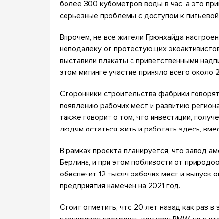
более 300 кубометров воды в час, а это при
серьезные проблемы с доступом к питьевой 
Впрочем, не все жители Грюнхайда настроены
неподалеку от протестующих экоактивистов
выставили плакаты с приветственными надпи
этом митинге участие приняло всего около 
Сторонники строительства фабрики говорят 
появлению рабочих мест и развитию региона
также говорит о том, что инвестиции, полу
людям остаться жить и работать здесь, вме
В рамках проекта планируется, что завод а
Берлина, и при этом поблизости от природо
обеспечит 12 тысяч рабочих мест и выпуск 
предприятия намечен на 2021 год.
Стоит отметить, что 20 лет назад как раз в
планировал построить концерн BMW, но в ито