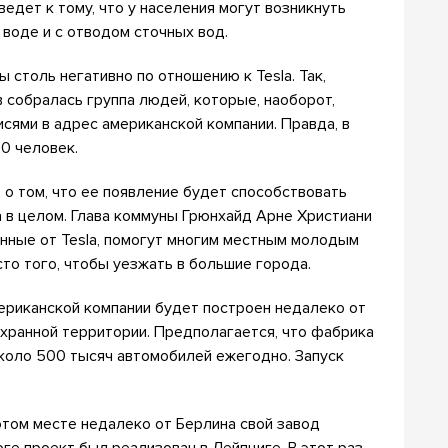
ведет к тому, что у населения могут возникнуть
воде и с отводом сточных вод.
 столь негативно по отношению к Tesla. Так,
 собралась группа людей, которые, наоборот,
сями в адрес американской компании. Правда, в
20 человек.
о том, что ее появление будет способствовать
 в целом. Глава коммуны Грюнхайд Арне Христиани
ченные от Tesla, помогут многим местным молодым
сто того, чтобы уезжать в большие города.
мериканской компании будет построен недалеко от
охранной территории. Предполагается, что фабрика
около 500 тысяч автомобилей ежегодно. Запуск
 этом месте недалеко от Берлина свой завод
ге проект был реализован в Лейпциге. В этот раз