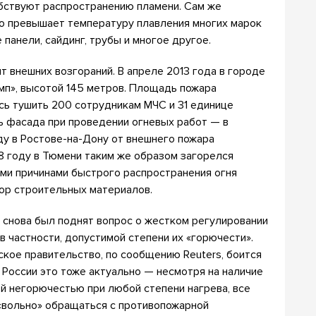
обствуют распространению пламени. Сам же
то превышает температуру плавления многих марок
панели, сайдинг, трубы и многое другое.
т внешних возгораний. В апреле 2013 года в городе
мп», высотой 145 метров. Площадь пожара
ось тушить 200 сотрудникам МЧС и 31 единице
ть фасада при проведении огневых работ — в
оду в Ростове-на-Дону от внешнего пожара
18 году в Тюмени таким же образом загорелся
ыми причинами быстрого распространения огня
ор строительных материалов.
И снова был поднят вопрос о жестком регулировании
в частности, допустимой степени их «горючести».
ское правительство, по сообщению Reuters, боится
 России это тоже актуально — несмотря на наличие
й негорючестью при любой степени нагрева, все
«вольно» обращаться с противопожарной