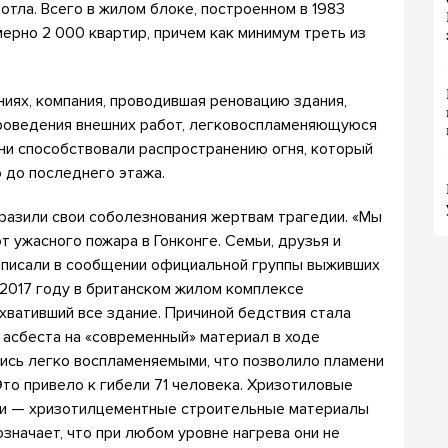
дотла. Всего в жилом блоке, построенном в 1983
мерно 2 000 квартир, причем как минимум треть из
иях, компания, проводившая реновацию здания,
роведения внешних работ, легковоспламеняющуюся
 Они способствовали распространению огня, который
о до последнего этажа.
ыразили свои соболезнования жертвам трагедии. «Мы
т ужасного пожара в Гонконге. Семьи, друзья и
написали в сообщении официальной группы выживших
 2017 году в британском жилом комплексе
хвативший все здание. Причиной бедствия стала
 асбеста на «современный» материал в ходе
лись легко воспламеняемыми, что позволило пламени
то привело к гибели 71 человека. Хризотиловые
ими — хризотилцементные строительные материалы
значает, что при любом уровне нагрева они не