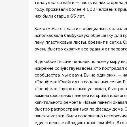
тела удастся найти — часть из них сгорела 
году, проживали более 4 600 человек в при
них были старше 65 лет.
Как отмечают власти в официальных заявлен
использовала бамбуковую обрешетку для п
пену, пластиковые листы, брезент и сетки.
очень быстро охватил все здания от первог
В декабре тысячи человек по всему миру в
искренне сочувствуем всем, кто пострадал о
сообщества, мы с вами. Вы не одиноки», — 
«Гренфелл Юнайтед» в социальных сетях. В
«Гренфелл Тауэр» вспыхнул пожар, быстро о
замена фасадных панелей из хризотилового
капитального ремонта. Новые панели оказа
быстро распространиться по фасаду дома. Э
панели, кстати, были совершенно негорюч
единственные обладают классом «НГ». Это о