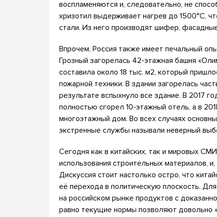
воспламеняются и, следовательно, не спос
хризотил выдерживает нагрев до 1500°С, ч
стали. Из него производят шифер, фасадные 
Впрочем, Россия также имеет печальный опы
Грозный загорелась 42-этажная башня «Оли
составила около 18 тыс. м2, который пришл
пожарной техники. В здании загорелась час
результате вспыхнуло все здание. В 2017 г
полностью сгорел 10-этажный отель, а в 20
многоэтажный дом. Во всех случаях основн
экстренные службы называли неверный выб
Сегодня как в китайских, так и мировых СМ
использования строительных материалов, и, 
Дискуссия стоит настолько остро, что китай
её перехода в политическую плоскость. Для
на российском рынке продуктов с доказанно
равно текущие нормы позволяют довольно 