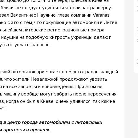
. Дошло до того, что теперь, приехав в Киев на
лики, не следует удивляться, если вас развернут
зал Валентинас Науянис, глава компании Varanas,
о с это с тем, что покупающие автомобили в Литве
дальнейшем литовские регистрационные номера
то идущие на подобную хитрость украинцы делают
уть от уплаты налогов.
вский авторынок приезжает по 5 автотралов, каждый
ся, что жители Незалежной продолжают увозить
 на все запреты и нововведения. При этом не
дь машину вообще могут забрать после пересечения
з, когда он был в Киеве, очень удивился, так как не
ЕС:
д в центр города автомобилям с литовскими
и протесты и прочее».