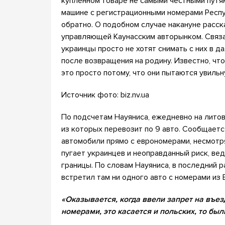
купленном товаре не самыми честными путями
машине с регистрационными номерами Респуб
обратно. О подобном случае накануне расска
управляющей Каунасским авторынком. Связан
украинцы просто не хотят снимать с них в 
после возвращения на родину. Известно, ч
это просто потому, что они пытаются увильн
Источник фото: biz.nv.ua
По подсчетам Науяниса, ежедневно на лито
из которых перевозит по 9 авто. Сообщает
автомобили прямо с еврономерами, несмотря
пугает украинцев и неоправданный риск, ве
границы. По словам Науяниса, в последний ра
встретил там ни одного авто с номерами из 
«Оказывается, когда ввели запрет на въез
номерами, это касается и польских, то был