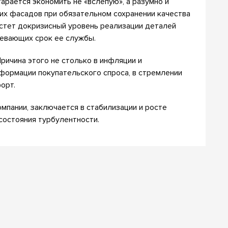
арается экономить не «вслепую», а разумно и
гих фасадов при обязательном сохранении качества
астет докризисный уровень реализации деталей
левающих срок ее службы.
ричина этого не столько в инфляции и
сформации покупательского спроса, в стремлении
орт.
омпании, заключается в стабилизации и росте
состояния турбулентности.