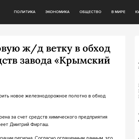
ПОЛИТИКА
ЭКОНОМИКА
ОБЩЕСТВО
В МИРЕ
К
вую ж/д ветку в обход
дств завода «Крымский
оить новое железнодорожное полотно в обход
роена за счет средств химического предприятия
деет Дмитрий Фирташ.
ации региона. Согласно оглашенным данным, это