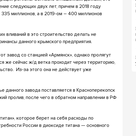
ние следующих двух лет, причем в 2018 году
о 335 миллионов, а в 2019-ом – 400 миллионов
х вливаний в это строительство делать не
 финансы данного крымского предприятия.
тот завод со станцией «Армянск», однако пролягут
я же сейчас ж/д ветка проходит через территорию,
ство. Из-за этого она не действует уже
ье данного завода поставляется в Красноперекопск
кий пролив, после чего в обратном направлении в РФ
итан», которое берет на себя расходы по
требности России в диоксиде титана — основного