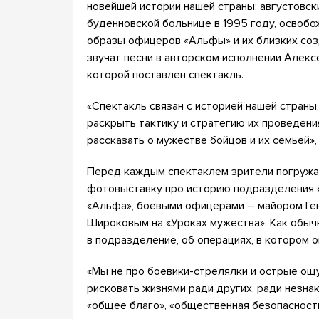
новейшей истории нашей страны: августовский
буденновской больнице в 1995 году, освобо
образы офицеров «Альфы» и их близких соз
звучат песни в авторском исполнении Алекс
которой поставлен спектакль.
«Спектакль связан с историей нашей страны
раскрыть тактику и стратегию их проведени
рассказать о мужестве бойцов и их семьей»
Перед каждым спектаклем зрители погружа
фотовыставку про историю подразделения «
«Альфа», боевыми офицерами – майором Ге
Широковым на «Уроках мужества». Как обычн
в подразделение, об операциях, в котором о
«Мы не про боевики-стрелялки и острые ощ
рисковать жизнями ради других, ради незна
«общее благо», «общественная безопасность