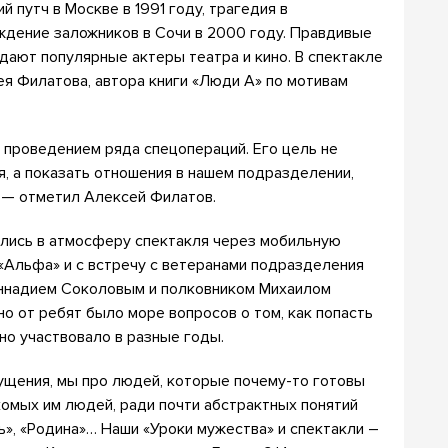
 путч в Москве в 1991 году, трагедия в
ждение заложников в Сочи в 2000 году. Правдивые
дают популярные актеры театра и кино. В спектакле
ея Филатова, автора книги «Люди А» по мотивам
, проведением ряда спецопераций. Его цель не
я, а показать отношения в нашем подразделении,
, — отметил Алексей Филатов.
лись в атмосферу спектакля через мобильную
Альфа» и с встречу с ветеранами подразделения
ннадием Соколовым и полковником Михаилом
о от ребят было море вопросов о том, как попасть
но участвовало в разные годы.
ущения, мы про людей, которые почему-то готовы
комых им людей, ради почти абстрактных понятий
», «Родина»… Наши «Уроки мужества» и спектакли –