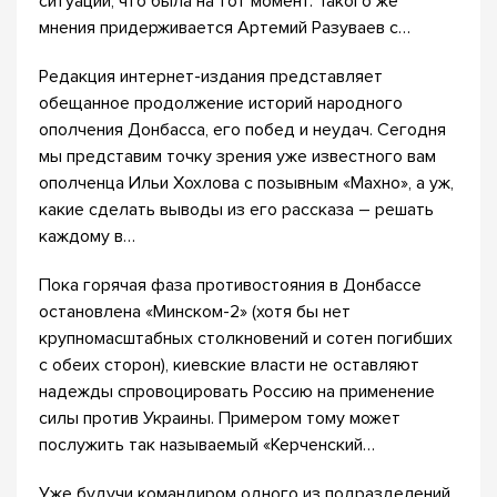
ситуации, что была на тот момент. Такого же
мнения придерживается Артемий Разуваев с…
Редакция интернет-издания представляет
обещанное продолжение историй народного
ополчения Донбасса, его побед и неудач. Сегодня
мы представим точку зрения уже известного вам
ополченца Ильи Хохлова с позывным «Махно», а уж,
какие сделать выводы из его рассказа – решать
каждому в…
Пока горячая фаза противостояния в Донбассе
остановлена «Минском-2» (хотя бы нет
крупномасштабных столкновений и сотен погибших
с обеих сторон), киевские власти не оставляют
надежды спровоцировать Россию на применение
силы против Украины. Примером тому может
послужить так называемый «Керченский…
Уже будучи командиром одного из подразделений