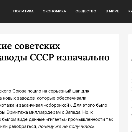
ПОЛИТИКА
ЭКОНОМИКА
ОБЩЕСТВО
В МИРЕ
К
ние советских
заводы СССР изначально
тского Союза пошло на серьезный шаг для
а новых заводов, которые обеспечивали
икотажа и заканчивая
«
оборонкой
»
. Для этого было
ы Эрмитажа миллиардерам с Запада. Но, к
 в былом виде данные
«
гиганты
»
промышленности так
шили разобраться,
почему же не получилось