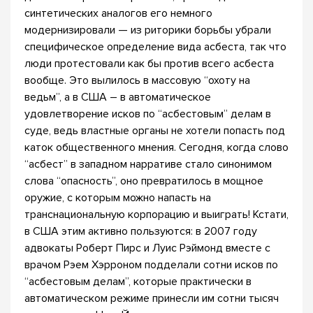
синтетических аналогов его немного
модернизировали — из риторики борьбы убрали
специфическое определение вида асбеста, так что
люди протестовали как бы против всего асбеста
вообще. Это вылилось в массовую “охоту на
ведьм”, а в США – в автоматическое
удовлетворение исков по “асбестовым” делам в
суде, ведь властные органы не хотели попасть под
каток общественного мнения. Сегодня, когда слово
“асбест” в западном нарративе стало синонимом
слова “опасность”, оно превратилось в мощное
оружие, с которым можно напасть на
транснациональную корпорацию и выиграть! Кстати,
в США этим активно пользуются: в 2007 году
адвокаты Роберт Пирс и Луис Рэймонд вместе с
врачом Рэем Хэрроном подделали сотни исков по
“асбестовым делам”, которые практически в
автоматическом режиме принесли им сотни тысяч