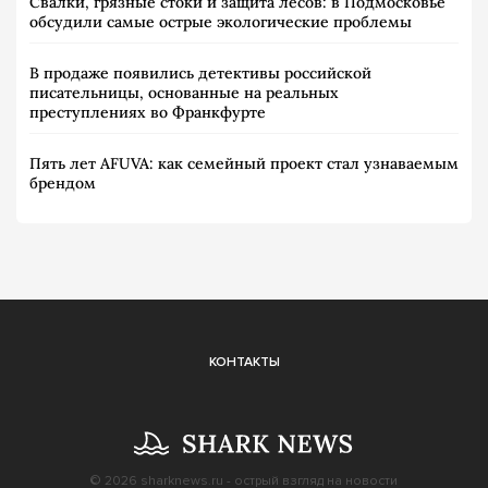
Свалки, грязные стоки и защита лесов: в Подмосковье
обсудили самые острые экологические проблемы
В продаже появились детективы российской
писательницы, основанные на реальных
преступлениях во Франкфурте
Пять лет AFUVA: как семейный проект стал узнаваемым
брендом
КОНТАКТЫ
© 2026
sharknews.ru
- острый взгляд на новости