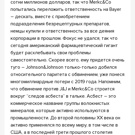
сотни миллионов долларов, так что Merkc&Co
попытались переложить ответственность на Bayer
– дескать, вместе с приобретением
подразделения безрецептурных препаратов,
немцы купили и ответственность за все деяния
корпорации в прошлом. Фокус не удался, так что
сегодня американский фармацевтический гигант
будет расхлебывать свои проблемы
самостоятельно. Скорее всего, ему придется очень
туго – Johnson&Johnson только-только добился
относительного паритета с обвинением, уже понеся
многомиллиардные потери с 2019 года. Напомним,
что обвинение против J&J и Merkc&Co строится
вокруг “следов асбеста” в тальке. Асбест – это
коммерческое название группы волокнистых
минералов, которые активно используются в
промышленности. До второй половины XX века он
активно применялся по всему миру, в том числе в
США, а в последней трети прошлого столетия