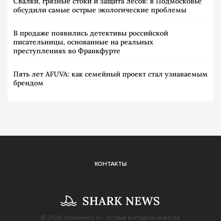
Свалки, грязные стоки и защита лесов: в Подмосковье
обсудили самые острые экологические проблемы
В продаже появились детективы российской
писательницы, основанные на реальных
преступлениях во Франкфурте
Пять лет AFUVA: как семейный проект стал узнаваемым
брендом
КОНТАКТЫ
© 2026
sharknews.ru
- острый взгляд на новости